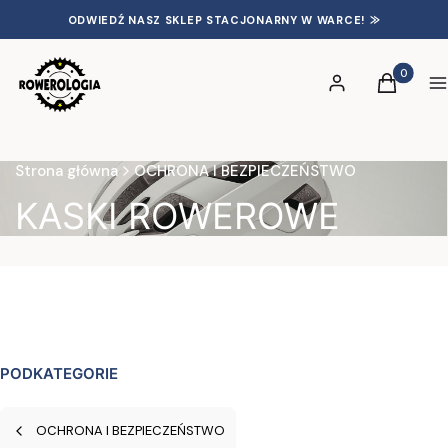
ODWIEDŹ NASZ SKLEP STACJONARNY W WARCE! ⨠
Produkty 
Zaloguj się
Koszyk
S
Strona główna
OCHRONA I BEZPIECZEŃSTWO
KASKI ROWEROWE
PODKATEGORIE
OCHRONA I BEZPIECZEŃSTWO