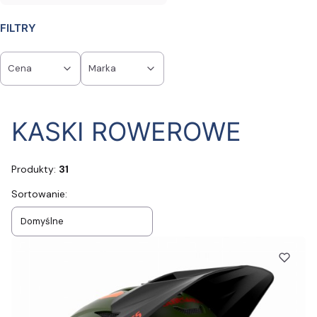
FILTRY
Cena
Marka
Koniec filtrów
KASKI ROWEROWE
Produkty:
31
Lista produktów
Sortowanie:
Domyślne