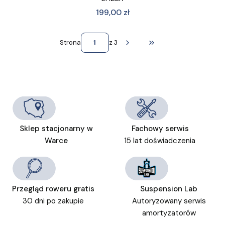
Cena
199,00 zł
Strona
z 3
Przejdź do ostatniej st
Sklep stacjonarny w
Fachowy serwis
Warce
15 lat doświadczenia
Przegląd roweru gratis
Suspension Lab
30 dni po zakupie
Autoryzowany serwis
amortyzatorów