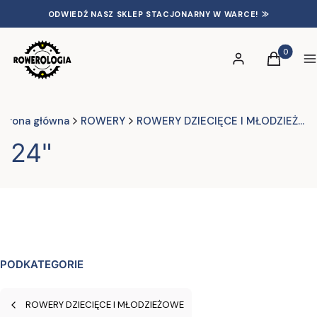
ODWIEDŹ NASZ SKLEP STACJONARNY W WARCE! ⨠
Produkty 
Zaloguj się
Koszyk
S
Strona główna
ROWERY
ROWERY DZIECIĘCE I MŁODZIEŻOWE
24"
PODKATEGORIE
ROWERY DZIECIĘCE I MŁODZIEŻOWE