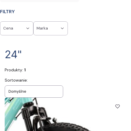
FILTRY
Cena
Marka
Koniec filtrów
24"
Produkty:
1
Lista produktów
Sortowanie:
Domyślne