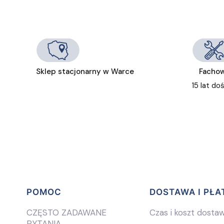
Sklep stacjonarny w Warce
Fachow
15 lat do
Linki w stopce
POMOC
DOSTAWA I PŁA
CZĘSTO ZADAWANE
Czas i koszt dosta
PYTANIA