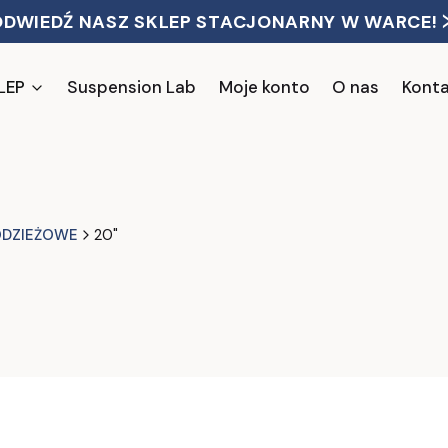
ODWIEDŹ NASZ SKLEP STACJONARNY W WARCE! 
LEP
Suspension Lab
Moje konto
O nas
Kont
ODZIEŻOWE
20"