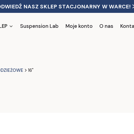
ODWIEDŹ NASZ SKLEP STACJONARNY W WARCE! 
LEP
Suspension Lab
Moje konto
O nas
Kont
ODZIEŻOWE
16"