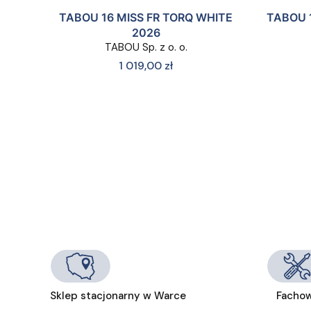
TABOU 16 MISS FR TORQ WHITE
TABOU 
2026
TABOU Sp. z o. o.
Cena
1 019,00 zł
Sklep stacjonarny w Warce
Fachow