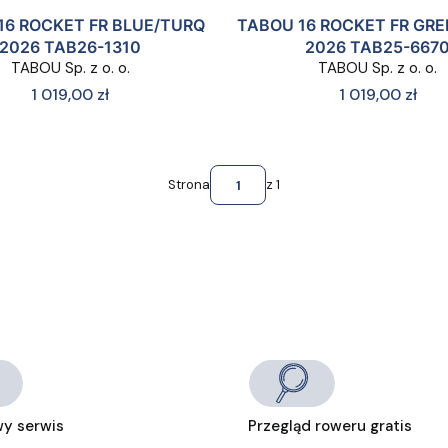
16 ROCKET FR BLUE/TURQ
TABOU 16 ROCKET FR GR
2026 TAB26-1310
2026 TAB25-667
TABOU Sp. z o. o.
TABOU Sp. z o. o.
Cena
Cena
1 019,00 zł
1 019,00 zł
Strona
z 1
y serwis
Przegląd roweru gratis