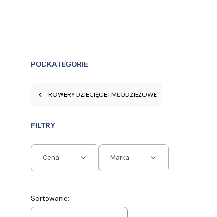
PODKATEGORIE
ROWERY DZIECIĘCE I MŁODZIEŻOWE
FILTRY
Cena
Marka
Koniec filtrów
Lista produktów
Sortowanie: