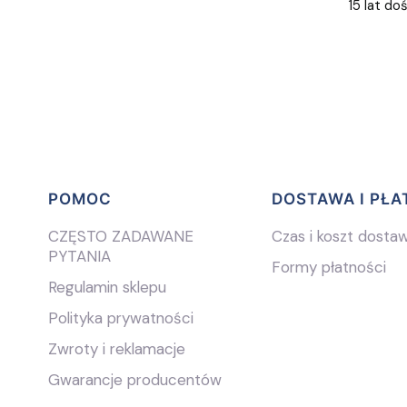
15 lat do
Linki w stopce
POMOC
DOSTAWA I PŁA
CZĘSTO ZADAWANE
Czas i koszt dosta
PYTANIA
Formy płatności
Regulamin sklepu
Polityka prywatności
Zwroty i reklamacje
Gwarancje producentów