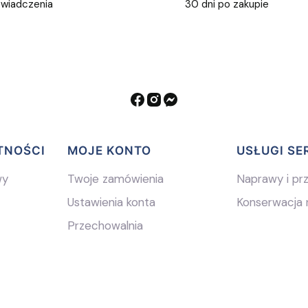
świadczenia
30 dni po zakupie
TNOŚCI
MOJE KONTO
USŁUGI S
wy
Twoje zamówienia
Naprawy i pr
Ustawienia konta
Konserwacja 
Przechowalnia