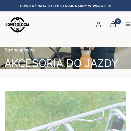
ODWIEDŹ NASZ SKLEP STACJONARNY W WARCE! ⨠
Produkty 
Zaloguj się
Koszyk
S
Strona główna
AKCESORIA DO JAZDY