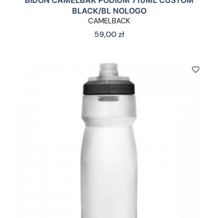
BIDON CAMELBAK PODIUM 710ML CUSTOM
BLACK/BL NOLOGO
CAMELBACK
Cena
59,00 zł