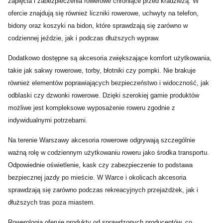
zapięcia i zabezpieczenia rowerowe chroniące przed kradzieżą. W
ofercie znajdują się również liczniki rowerowe, uchwyty na telefon,
bidony oraz koszyki na bidon, które sprawdzają się zarówno w
codziennej jeździe, jak i podczas dłuższych wypraw.
Dodatkowo dostępne są akcesoria zwiększające komfort użytkowania,
takie jak sakwy rowerowe, torby, błotniki czy pompki. Nie brakuje
również elementów poprawiających bezpieczeństwo i widoczność, jak
odblaski czy dzwonki rowerowe. Dzięki szerokiej gamie produktów
możliwe jest kompleksowe wyposażenie roweru zgodnie z
indywidualnymi potrzebami.
Na terenie Warszawy akcesoria rowerowe odgrywają szczególnie
ważną rolę w codziennym użytkowaniu roweru jako środka transportu.
Odpowiednie oświetlenie, kask czy zabezpieczenie to podstawa
bezpiecznej jazdy po mieście. W Warce i okolicach akcesoria
sprawdzają się zarówno podczas rekreacyjnych przejażdżek, jak i
dłuższych tras poza miastem.
Rowerologia oferuje produkty od sprawdzonych producentów, co