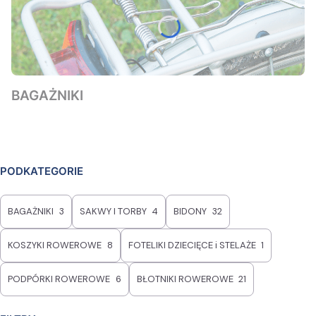
BAGAŻNIKI
PODKATEGORIE
BAGAŻNIKI
3
SAKWY I TORBY
4
BIDONY
32
KOSZYKI ROWEROWE
8
FOTELIKI DZIECIĘCE i STELAŻE
1
PODPÓRKI ROWEROWE
6
BŁOTNIKI ROWEROWE
21