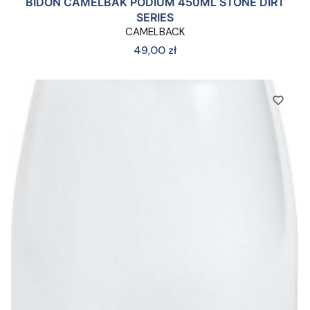
BIDON CAMELBAK PODIUM 450ML STONE DIRT
SERIES
CAMELBACK
Cena
49,00 zł