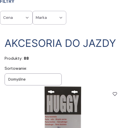
FILTRY
Cena
Marka
Koniec filtrów
AKCESORIA DO JAZDY
Produkty:
88
Lista produktów
Sortowanie:
Domyślne