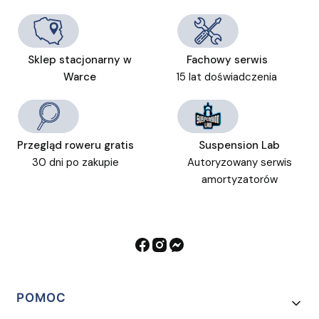
Sklep stacjonarny w
Fachowy serwis
Warce
15 lat doświadczenia
Przegląd roweru gratis
Suspension Lab
30 dni po zakupie
Autoryzowany serwis
amortyzatorów
Linki w stopce
POMOC