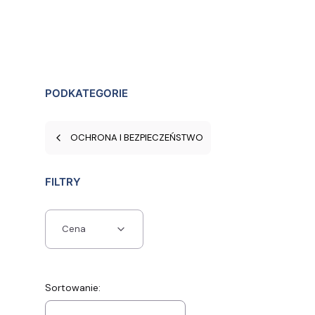
PODKATEGORIE
OCHRONA I BEZPIECZEŃSTWO
FILTRY
Cena
Koniec filtrów
Lista produktów
Sortowanie: