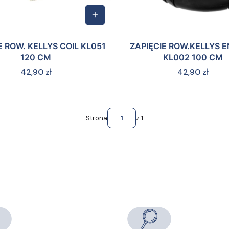
E ROW. KELLYS COIL KL051
ZAPIĘCIE ROW.KELLYS 
120 CM
KL002 100 CM
Cena
Cena
42,90 zł
42,90 zł
Strona
z 1