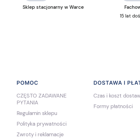
Sklep stacjonarny w Warce
Fachow
15 lat do
Linki w stopce
POMOC
DOSTAWA I PŁA
CZĘSTO ZADAWANE
Czas i koszt dosta
PYTANIA
Formy płatności
Regulamin sklepu
Polityka prywatności
Zwroty i reklamacje