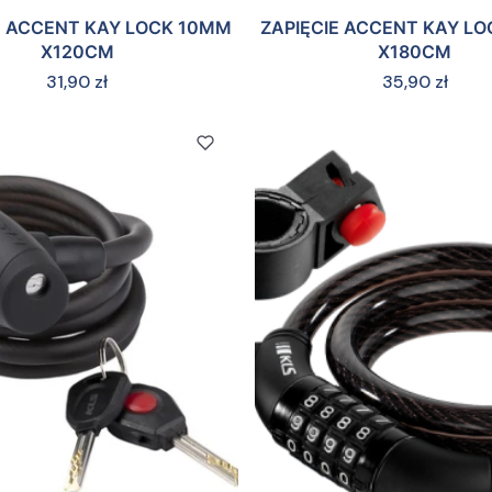
E ACCENT KAY LOCK 10MM
ZAPIĘCIE ACCENT KAY L
X120CM
X180CM
Cena
Cena
31,90 zł
35,90 zł