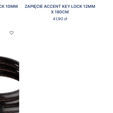
OCK 10MM
ZAPIĘCIE ACCENT KEY LOCK 12MM
X 180CM
Cena
41,90 zł