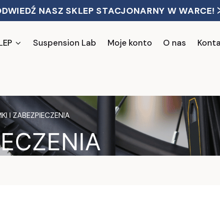
ODWIEDŹ NASZ SKLEP STACJONARNY W WARCE! 
LEP
Suspension Lab
Moje konto
O nas
Kont
KI I ZABEZPIECZENIA
IECZENIA