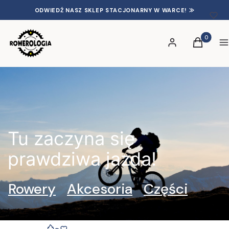
ODWIEDŹ NASZ SKLEP STACJONARNY W WARCE! ⨠
Produkty 
Zaloguj się
Koszyk
S
Tu zaczyna się
prawdziwa jazda!
Rowery
Akcesoria
Części