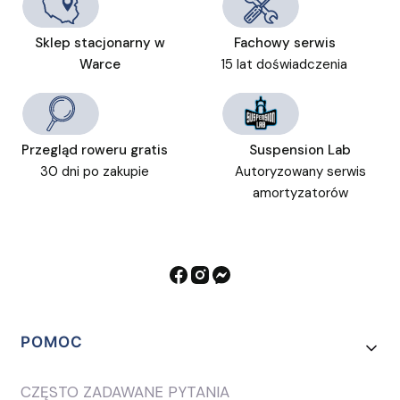
Sklep stacjonarny w
Fachowy serwis
Warce
15 lat doświadczenia
Przegląd roweru gratis
Suspension Lab
30 dni po zakupie
Autoryzowany serwis
amortyzatorów
Linki w stopce
POMOC
CZĘSTO ZADAWANE PYTANIA