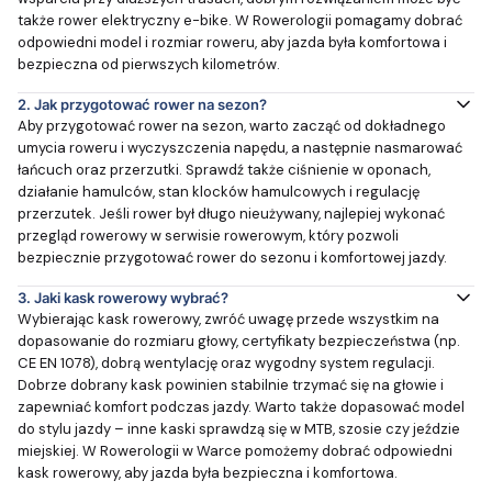
także rower elektryczny e-bike. W Rowerologii pomagamy dobrać
odpowiedni model i rozmiar roweru, aby jazda była komfortowa i
bezpieczna od pierwszych kilometrów.
2.
Jak przygotować rower na sezon?
Aby przygotować rower na sezon, warto zacząć od dokładnego
umycia roweru i wyczyszczenia napędu, a następnie nasmarować
łańcuch oraz przerzutki. Sprawdź także ciśnienie w oponach,
działanie hamulców, stan klocków hamulcowych i regulację
przerzutek. Jeśli rower był długo nieużywany, najlepiej wykonać
przegląd rowerowy w serwisie rowerowym, który pozwoli
bezpiecznie przygotować rower do sezonu i komfortowej jazdy.
3.
Jaki kask rowerowy wybrać?
Wybierając kask rowerowy, zwróć uwagę przede wszystkim na
dopasowanie do rozmiaru głowy, certyfikaty bezpieczeństwa (np.
CE EN 1078), dobrą wentylację oraz wygodny system regulacji.
Dobrze dobrany kask powinien stabilnie trzymać się na głowie i
zapewniać komfort podczas jazdy. Warto także dopasować model
do stylu jazdy – inne kaski sprawdzą się w MTB, szosie czy jeździe
miejskiej. W Rowerologii w Warce pomożemy dobrać odpowiedni
kask rowerowy, aby jazda była bezpieczna i komfortowa.