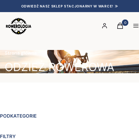
ODWIEDŹ NASZ SKLEP STACJONARNY W WARCE! ⨠
Produkty 
Zaloguj się
Koszyk
S
Strona główna
ODZIEŻ ROWEROWA
PODKATEGORIE
FILTRY