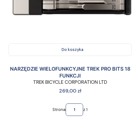
Do koszyka
NARZĘDZIE WIELOFUNKCYJNE TREK PRO BITS 18
FUNKCJI
TREK BICYCLE CORPORATION LTD
Cena
269,00 zł
Strona
z 1