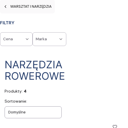
WARSZTAT I NARZĘDZIA
FILTRY
Cena
Marka
Koniec filtrów
NARZĘDZIA
ROWEROWE
Produkty:
4
Lista produktów
Sortowanie:
Domyślne