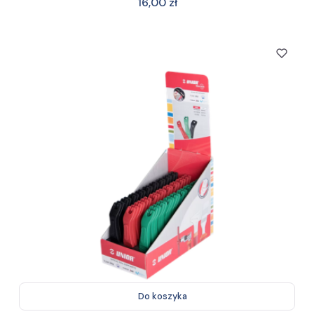
Cena
16,00 zł
Do koszyka