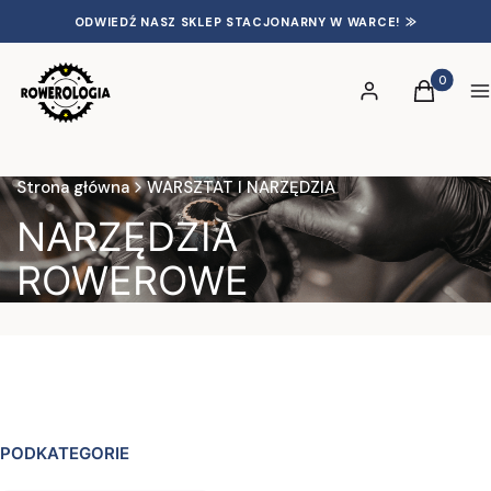
ODWIEDŹ NASZ SKLEP STACJONARNY W WARCE! ⨠
Produkty 
Zaloguj się
Koszyk
S
Strona główna
WARSZTAT I NARZĘDZIA
NARZĘDZIA
ROWEROWE
PODKATEGORIE