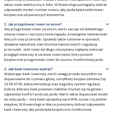
także rower elektryczny e-bike. W Rowerologii pomagamy dobrać
odpowiedni model i rozmiar roweru, aby jazda była komfortowa i
bezpieczna od pierwszych kilometrów.
2.
Jak przygotować rower na sezon?
Aby przygotować rower na sezon, warto zacząć od dokładnego
umycia roweru i wyczyszczenia napędu, a następnie nasmarować
łańcuch oraz przerzutki. Sprawdź także ciśnienie w oponach,
działanie hamulców, stan klocków hamulcowych i regulację
przerzutek. Jeśli rower był długo nieużywany, najlepiej wykonać
przegląd rowerowy w serwisie rowerowym, który pozwoli
bezpiecznie przygotować rower do sezonu i komfortowej jazdy.
3.
Jaki kask rowerowy wybrać?
Wybierając kask rowerowy, zwróć uwagę przede wszystkim na
dopasowanie do rozmiaru głowy, certyfikaty bezpieczeństwa (np.
CE EN 1078), dobrą wentylację oraz wygodny system regulacji.
Dobrze dobrany kask powinien stabilnie trzymać się na głowie i
zapewniać komfort podczas jazdy. Warto także dopasować model
do stylu jazdy – inne kaski sprawdzą się w MTB, szosie czy jeździe
miejskiej. W Rowerologii w Warce pomożemy dobrać odpowiedni
kask rowerowy, aby jazda była bezpieczna i komfortowa.