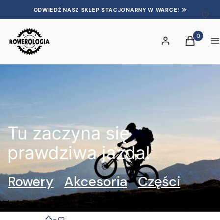
ODWIEDŹ NASZ SKLEP STACJONARNY W WARCE! ⨠
Produkty 
Zaloguj się
Koszyk
S
Tu zaczyna się
prawdziwa jazda!
Rowery
Akcesoria
Części