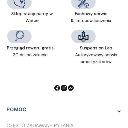
Sklep stacjonarny w
Fachowy serwis
Warce
15 lat doświadczenia
Przegląd roweru gratis
Suspension Lab
30 dni po zakupie
Autoryzowany serwis
amortyzatorów
Linki w stopce
POMOC
CZĘSTO ZADAWANE PYTANIA