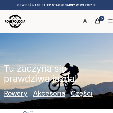
ODWIEDŹ NASZ SKLEP STACJONARNY W WARCE! ⨠
Produkty 
Zaloguj się
Koszyk
S
Tu zaczyna się
prawdziwa jazda!
Rowery
Akcesoria
Części