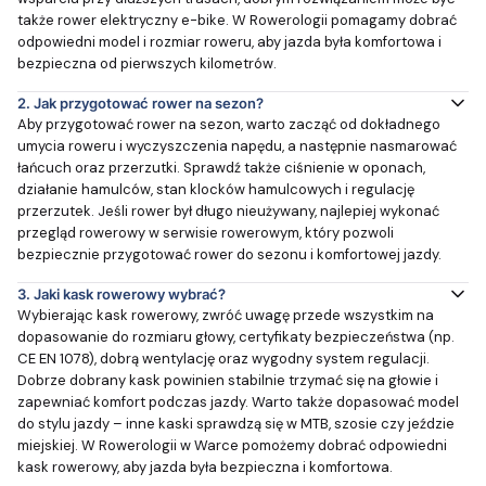
także rower elektryczny e-bike. W Rowerologii pomagamy dobrać
odpowiedni model i rozmiar roweru, aby jazda była komfortowa i
bezpieczna od pierwszych kilometrów.
2.
Jak przygotować rower na sezon?
Aby przygotować rower na sezon, warto zacząć od dokładnego
umycia roweru i wyczyszczenia napędu, a następnie nasmarować
łańcuch oraz przerzutki. Sprawdź także ciśnienie w oponach,
działanie hamulców, stan klocków hamulcowych i regulację
przerzutek. Jeśli rower był długo nieużywany, najlepiej wykonać
przegląd rowerowy w serwisie rowerowym, który pozwoli
bezpiecznie przygotować rower do sezonu i komfortowej jazdy.
3.
Jaki kask rowerowy wybrać?
Wybierając kask rowerowy, zwróć uwagę przede wszystkim na
dopasowanie do rozmiaru głowy, certyfikaty bezpieczeństwa (np.
CE EN 1078), dobrą wentylację oraz wygodny system regulacji.
Dobrze dobrany kask powinien stabilnie trzymać się na głowie i
zapewniać komfort podczas jazdy. Warto także dopasować model
do stylu jazdy – inne kaski sprawdzą się w MTB, szosie czy jeździe
miejskiej. W Rowerologii w Warce pomożemy dobrać odpowiedni
kask rowerowy, aby jazda była bezpieczna i komfortowa.