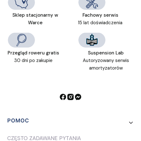
Sklep stacjonarny w
Fachowy serwis
Warce
15 lat doświadczenia
Przegląd roweru gratis
Suspension Lab
30 dni po zakupie
Autoryzowany serwis
amortyzatorów
Linki w stopce
POMOC
CZĘSTO ZADAWANE PYTANIA