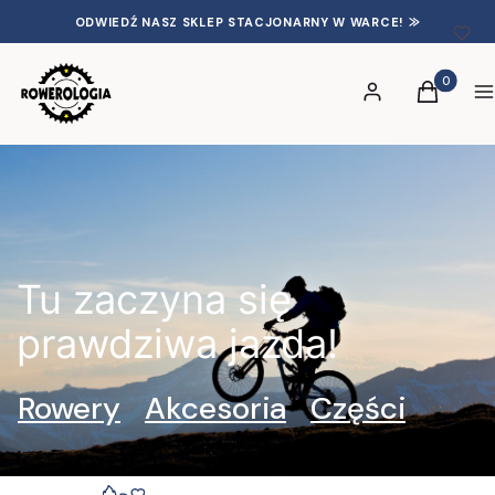
ODWIEDŹ NASZ SKLEP STACJONARNY W WARCE! ⨠
Produkty 
Zaloguj się
Koszyk
S
Tu zaczyna się
prawdziwa jazda!
Rowery
Akcesoria
Części