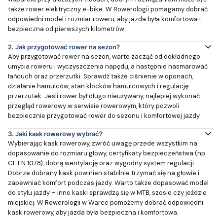
także rower elektryczny e-bike. W Rowerologii pomagamy dobrać
odpowiedni model i rozmiar roweru, aby jazda była komfortowa i
bezpieczna od pierwszych kilometrów.
2.
Jak przygotować rower na sezon?
Aby przygotować rower na sezon, warto zacząć od dokładnego
umycia roweru i wyczyszczenia napędu, a następnie nasmarować
łańcuch oraz przerzutki. Sprawdź także ciśnienie w oponach,
działanie hamulców, stan klocków hamulcowych i regulację
przerzutek. Jeśli rower był długo nieużywany, najlepiej wykonać
przegląd rowerowy w serwisie rowerowym, który pozwoli
bezpiecznie przygotować rower do sezonu i komfortowej jazdy.
3.
Jaki kask rowerowy wybrać?
Wybierając kask rowerowy, zwróć uwagę przede wszystkim na
dopasowanie do rozmiaru głowy, certyfikaty bezpieczeństwa (np.
CE EN 1078), dobrą wentylację oraz wygodny system regulacji.
Dobrze dobrany kask powinien stabilnie trzymać się na głowie i
zapewniać komfort podczas jazdy. Warto także dopasować model
do stylu jazdy – inne kaski sprawdzą się w MTB, szosie czy jeździe
miejskiej. W Rowerologii w Warce pomożemy dobrać odpowiedni
kask rowerowy, aby jazda była bezpieczna i komfortowa.