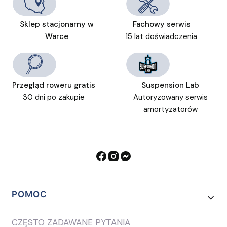
Sklep stacjonarny w
Fachowy serwis
Warce
15 lat doświadczenia
Przegląd roweru gratis
Suspension Lab
30 dni po zakupie
Autoryzowany serwis
amortyzatorów
Linki w stopce
POMOC
CZĘSTO ZADAWANE PYTANIA