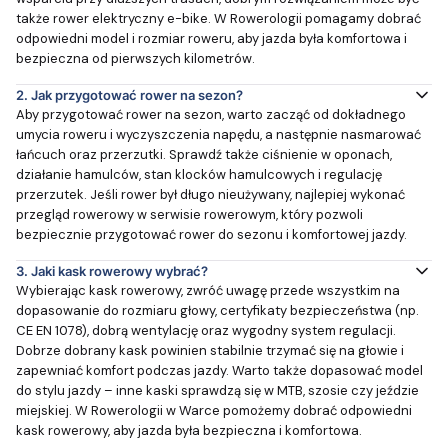
także rower elektryczny e-bike. W Rowerologii pomagamy dobrać
odpowiedni model i rozmiar roweru, aby jazda była komfortowa i
bezpieczna od pierwszych kilometrów.
2.
Jak przygotować rower na sezon?
Aby przygotować rower na sezon, warto zacząć od dokładnego
umycia roweru i wyczyszczenia napędu, a następnie nasmarować
łańcuch oraz przerzutki. Sprawdź także ciśnienie w oponach,
działanie hamulców, stan klocków hamulcowych i regulację
przerzutek. Jeśli rower był długo nieużywany, najlepiej wykonać
przegląd rowerowy w serwisie rowerowym, który pozwoli
bezpiecznie przygotować rower do sezonu i komfortowej jazdy.
3.
Jaki kask rowerowy wybrać?
Wybierając kask rowerowy, zwróć uwagę przede wszystkim na
dopasowanie do rozmiaru głowy, certyfikaty bezpieczeństwa (np.
CE EN 1078), dobrą wentylację oraz wygodny system regulacji.
Dobrze dobrany kask powinien stabilnie trzymać się na głowie i
zapewniać komfort podczas jazdy. Warto także dopasować model
do stylu jazdy – inne kaski sprawdzą się w MTB, szosie czy jeździe
miejskiej. W Rowerologii w Warce pomożemy dobrać odpowiedni
kask rowerowy, aby jazda była bezpieczna i komfortowa.