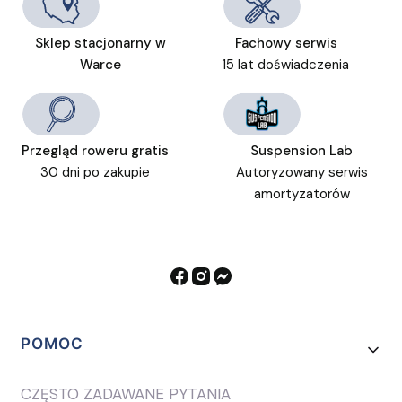
Sklep stacjonarny w
Fachowy serwis
Warce
15 lat doświadczenia
Przegląd roweru gratis
Suspension Lab
30 dni po zakupie
Autoryzowany serwis
amortyzatorów
Linki w stopce
POMOC
CZĘSTO ZADAWANE PYTANIA