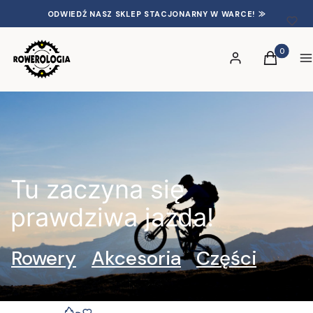
ODWIEDŹ NASZ SKLEP STACJONARNY W WARCE! ⨠
Produkty 
Zaloguj się
Koszyk
S
Tu zaczyna się
prawdziwa jazda!
Rowery
Akcesoria
Części